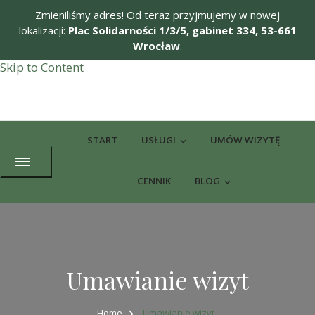
Zmieniliśmy adres! Od teraz przyjmujemy w nowej
lokalizacji:
Plac Solidarności 1/3/5, gabinet 334, 53-661
Wrocław
.
Skip to Content
Potworne Czytanie
Nauka czytania dla dzieci z trudnościami rozwojowymi
START
USŁUGI
UMÓW WIZYTĘ
CENNIK
BLOG
Umawianie wizyt
Home
Umawianie wizyt