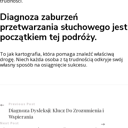
trudności.
Diagnoza zaburzeń
przetwarzania słuchowego jest
początkiem tej podróży.
To jak kartografia, która pomaga znaleźć właściwą
drogę. Niech każda osoba z tą trudnością odkryje swój
własny sposób na osiągnięcie sukcesu.
Post
Previous Post
Diagnoza Dysleksji: Klucz Do Zrozumienia i
Navigation
Wspierania
Next Post