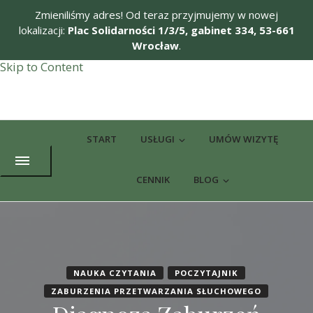
Zmieniliśmy adres! Od teraz przyjmujemy w nowej
lokalizacji:
Plac Solidarności 1/3/5, gabinet 334, 53-661
Wrocław
.
Skip to Content
Potworne Czytanie
Nauka czytania dla dzieci z trudnościami rozwojowymi
START
USŁUGI
UMÓW WIZYTĘ
CENNIK
BLOG
NAUKA CZYTANIA
POCZYTAJNIK
ZABURZENIA PRZETWARZANIA SŁUCHOWEGO