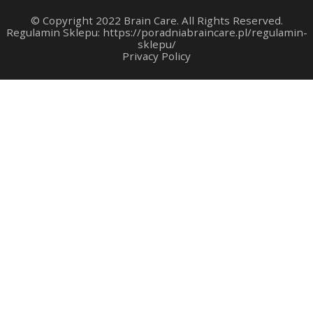
© Copyright 2022 Brain Care. All Rights Reserved.
Regulamin Sklepu:
https://poradniabraincare.pl/regulamin-
sklepu/
Privacy Policy