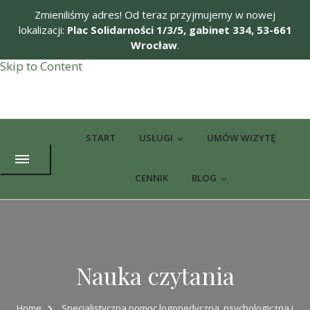
Zmieniliśmy adres! Od teraz przyjmujemy w nowej
lokalizacji:
Plac Solidarności 1/3/5, gabinet 334, 53-661
Wrocław
.
Skip to Content
Potworne Czytanie
Nauka czytania dla dzieci z trudnościami rozwojowymi
START
USŁUGI
UMÓW WIZYTĘ
CENNIK
BLOG
Nauka czytania
Home
Specjalistyczna pomoc logopedyczna, psychologiczna i